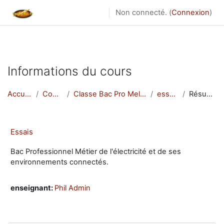
Formation au métier d'électricien; Formation
Non connecté. (
Connexion
)
electricite; Devenir électricien
Passer au contenu principal
Informations du cours
Accueil
Cours
Classe Bac Pro Melec
essais
Résumé
Essais
Bac Professionnel Métier de l'électricité et de ses
environnements connectés.
enseignant:
Phil Admin